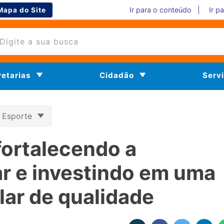
Ir para o conteúdo |
Ir p
Mapa do Site
retarias
Cidadão
Serv
 Esporte
fortalecendo a
iar e investindo em uma
lar de qualidade