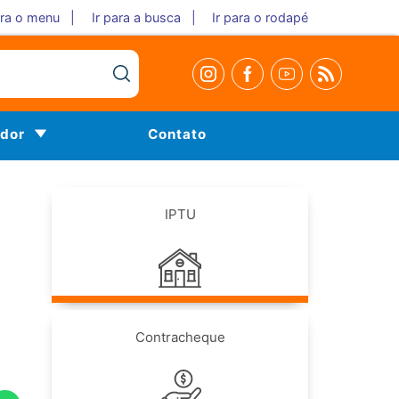
ara o menu |
Ir para a busca |
Ir para o rodapé
idor
Contato
IPTU
Contracheque