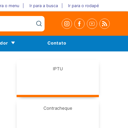
ara o menu |
Ir para a busca |
Ir para o rodapé
idor
Contato
IPTU
Contracheque