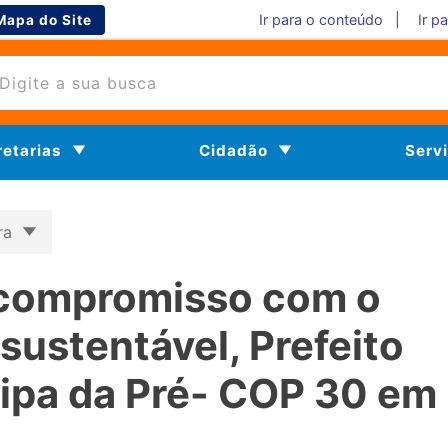
Ir para o conteúdo |
Ir p
Mapa do Site
retarias
Cidadão
Serv
ura
compromisso com o
ustentável, Prefeito
cipa da Pré- COP 30 em