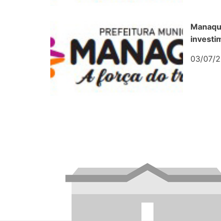
Manaqui
investi
03/07/2