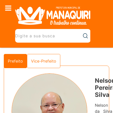
Prefeito
Vice-Prefeito
Nelso
Perei
Silva
Nelson 
da Silv