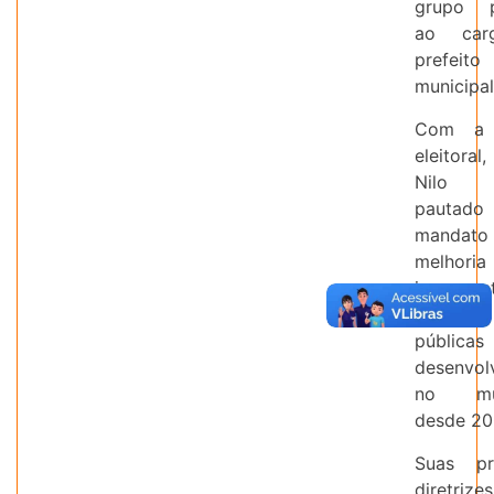
grupo po
ao car
prefeito
municipal
Com a v
eleitoral
Nilo
pautado
manda
melhoria
incremen
políticas
públicas
desenvol
no mun
desde 20
Suas pri
diretrizes