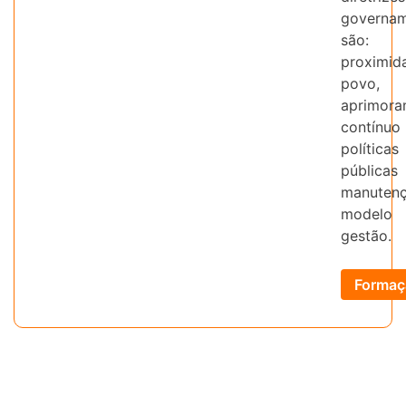
governam
são:
proximi
povo,
aprimora
contín
políticas
públi
manuten
model
gestão.
Formaç