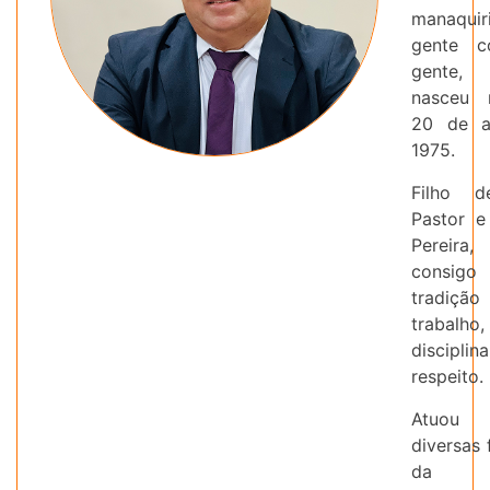
manaquir
gente 
gente
nasceu 
20 de a
1975.
Filho d
Pastor e
Pereira
consig
tradiç
trabalho,
discip
respeito.
Atuo
diversas
da ge