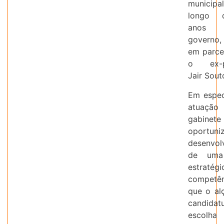
munici
longo 
ano
governo,
em parce
o ex-pr
Jair Sout
Em espec
atuaç
gabinete
oportun
desenvol
de uma
estratég
competên
que o al
candidat
escol