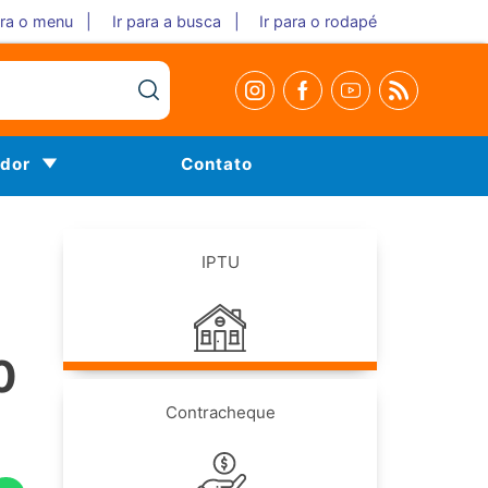
ara o menu |
Ir para a busca |
Ir para o rodapé
idor
Contato
IPTU
0
Contracheque