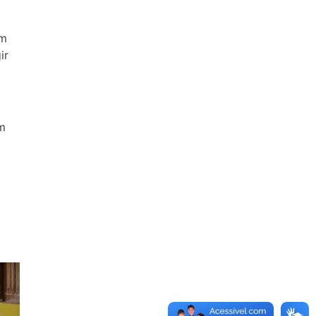
am
ir
m