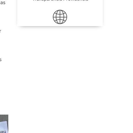
das
r
s