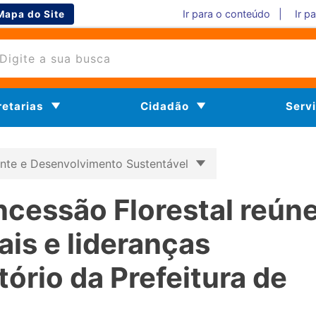
Ir para o conteúdo |
Ir p
Mapa do Site
retarias
Cidadão
Serv
nte e Desenvolvimento Sustentável
ncessão Florestal reún
ais e lideranças
tório da Prefeitura de