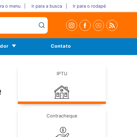
ara o menu |
Ir para a busca |
Ir para o rodapé
idor
Contato
IPTU
e
Contracheque